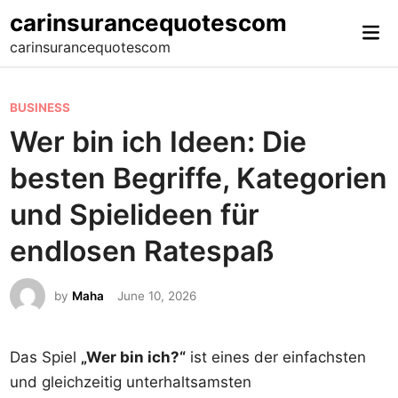
Skip
carinsurancequotescom
Mai
to
carinsurancequotescom
Me
content
P
BUSINESS
o
Wer bin ich Ideen: Die
s
besten Begriffe, Kategorien
t
e
und Spielideen für
d
endlosen Ratespaß
i
n
by
Maha
June 10, 2026
Das Spiel
„Wer bin ich?“
ist eines der einfachsten
und gleichzeitig unterhaltsamsten