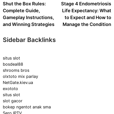
article:
a
Shut the Box Rules:
Stage 4 Endometriosis
navigation
Complete Guide,
Life Expectancy: What
Gameplay Instructions,
to Expect and How to
and Winning Strategies
Manage the Condition
Sidebar Backlinks
situs slot
bosdeal88
shrooms bros
olxtoto mix parlay
NetGate.kiev.ua
exototo
situs slot
slot gacor
bokep ngentot anak sma
Sero IPTV