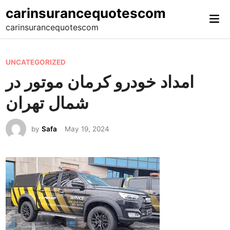
Skip
carinsurancequotescom
Mai
to
carinsurancequotescom
Me
content
P
UNCATEGORIZED
o
امداد خودرو کرمان موتور در
s
شمال تهران
t
e
by
Safa
May 19, 2024
d
i
n