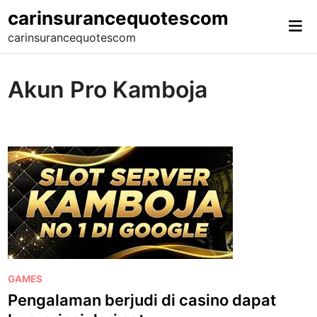
Skip
carinsurancequotescom
Mai
to
carinsurancequotescom
Me
content
Akun Pro Kamboja
P
GAMES
o
Pengalaman berjudi di casino dapat
s